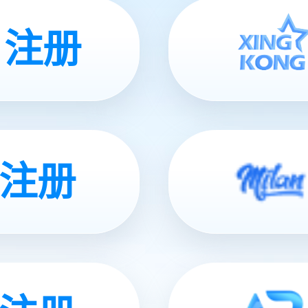
 注册
 注册