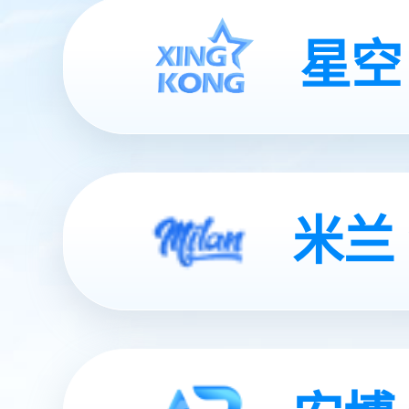
星空
米兰