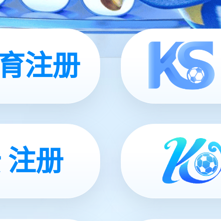
体育注册
 注册