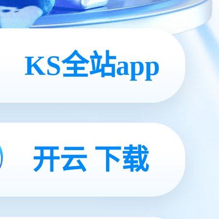
KS全站app
开云 下载