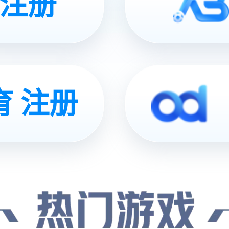
 注册
育 注册